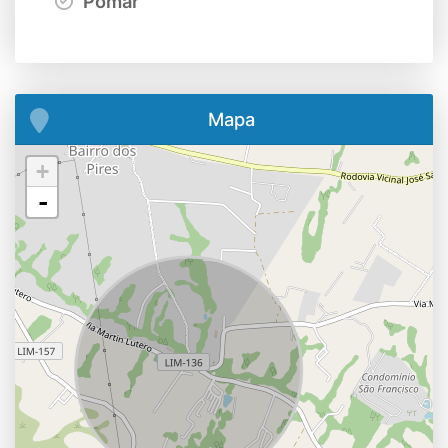
Pomar
Mapa
+
-