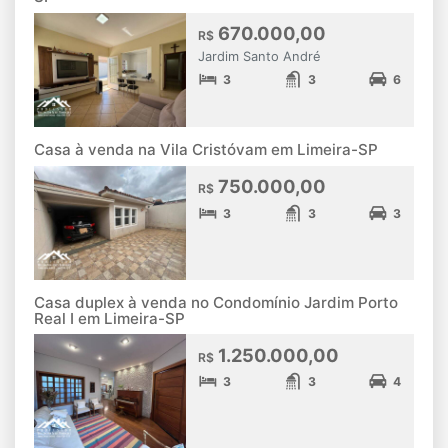
670.000,00
R$
Jardim Santo André
3
3
6
Casa à venda na Vila Cristóvam em Limeira-SP
750.000,00
R$
3
3
3
Casa duplex à venda no Condomínio Jardim Porto
Real I em Limeira-SP
1.250.000,00
R$
3
3
4