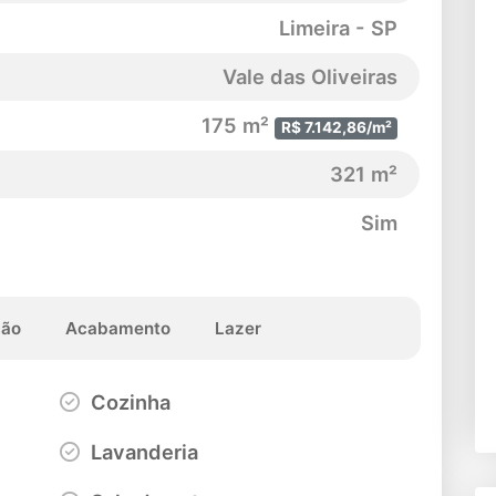
Limeira - SP
Vale das Oliveiras
175 m²
R$ 7.142,86/m²
321 m²
Sim
ção
Acabamento
Lazer
Cozinha
Lavanderia