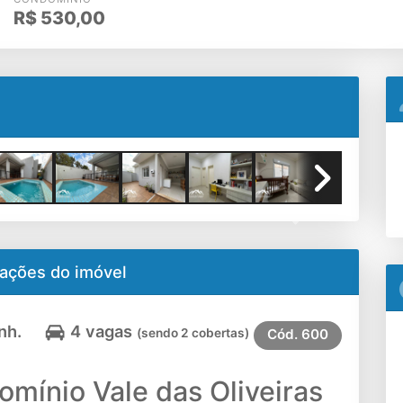
R$
530,00
Next
ações do imóvel
nh.
4 vagas
(sendo 2 cobertas)
Cód.
600
mínio Vale das Oliveiras