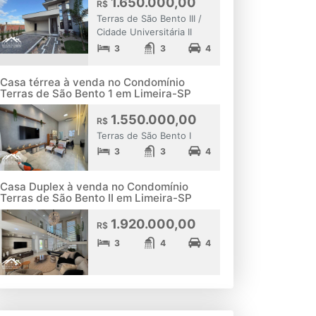
1.650.000,00
R$
Terras de São Bento III /
Cidade Universitária II
3
3
4
Casa térrea à venda no Condomínio
Terras de São Bento 1 em Limeira-SP
1.550.000,00
R$
Terras de São Bento I
3
3
4
Casa Duplex à venda no Condomínio
Terras de São Bento II em Limeira-SP
1.920.000,00
R$
3
4
4