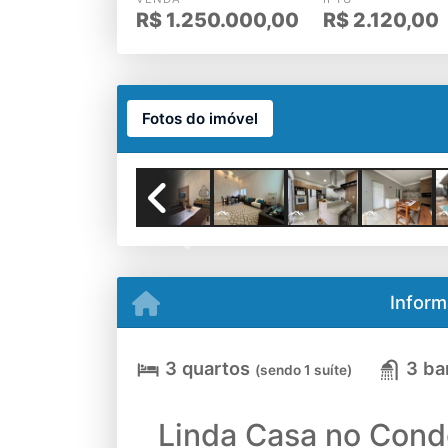
R$
1.250.000,00
R$
2.120,00
Fotos do imóvel
Previous
Inform
3 quartos
3 ba
(sendo 1 suíte)
Linda Casa no Condo