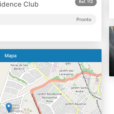
Ref.
112
idence Club
Pronto
Mapa