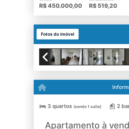
R$
450.000,00
R$
519,20
Fotos do imóvel
Previous
Inform
3 quartos
2 ba
(sendo 1 suíte)
Apartamento à ven