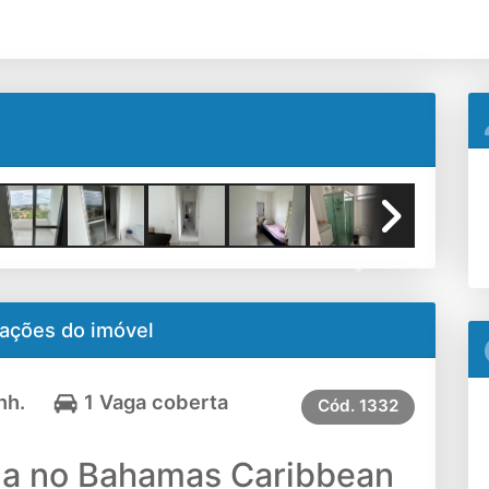
Next
ações do imóvel
nh.
1 Vaga coberta
Cód.
1332
da no Bahamas Caribbean