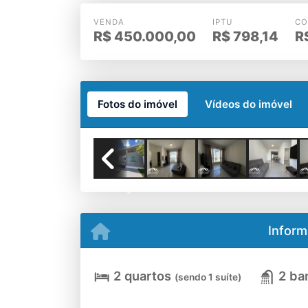
VENDA
IPTU
CO
R$
450.000,00
R$
798,14
R
Fotos do imóvel
Vídeos do imóvel
Previous
Inform
2 quartos
2 ba
(sendo 1 suíte)