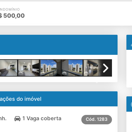
NDOMÍNIO
$
500,00
Next
ações do imóvel
nh.
1 Vaga coberta
Cód.
1283