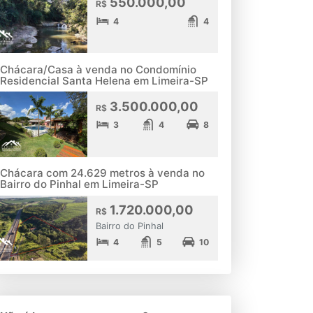
550.000,00
R$
4
4
Chácara/Casa à venda no Condomínio
Residencial Santa Helena em Limeira-SP
3.500.000,00
R$
3
4
8
Chácara com 24.629 metros à venda no
Bairro do Pinhal em Limeira-SP
1.720.000,00
R$
Bairro do Pinhal
4
5
10