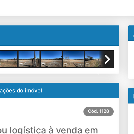
Next
ações do imóvel
Cód.
1128
ou logística à venda em