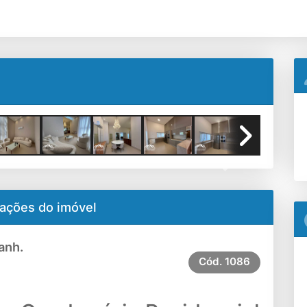
Área de lazer
Next
ações do imóvel
anh.
Cód.
1086