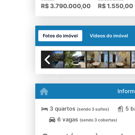
R$
3.790.000,00
R$
1.550,00
Fotos do imóvel
Vídeos do imóvel
Previous
Inform
3 quartos
5 b
(sendo 3 suítes)
6 vagas
(sendo 3 cobertas)