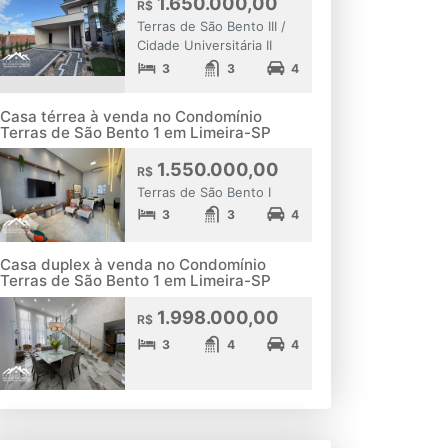
1.650.000,00
R$
Terras de São Bento III /
Cidade Universitária II
3
3
4
Casa térrea à venda no Condomínio
Terras de São Bento 1 em Limeira-SP
1.550.000,00
R$
Terras de São Bento I
3
3
4
Casa duplex à venda no Condomínio
Terras de São Bento 1 em Limeira-SP
1.998.000,00
R$
3
4
4