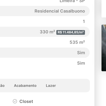
Limeira - SP
Residencial Casalbuono
1
330 m²
R$ 11.484,85/m²
535 m²
Sim
Sim
ção
Acabamento
Lazer
Closet