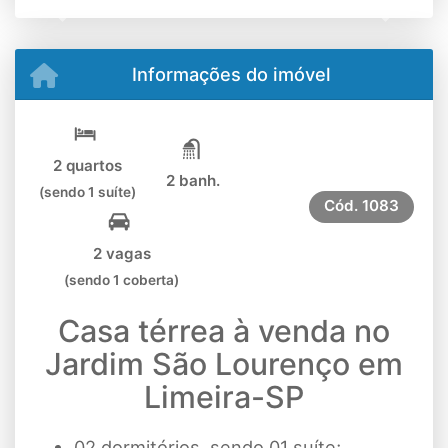
Previous
Next
Informações do imóvel
2 quartos
2 banh.
(sendo 1 suíte)
Cód.
1083
2 vagas
(sendo 1 coberta)
Casa térrea à venda no
Jardim São Lourenço em
Limeira-SP
02 dormitórios, sendo 01 suíte;